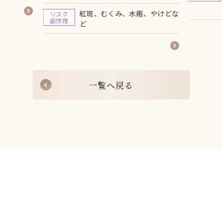
（トラネキサム酸イオン導入つ
紅斑、むくみ、水疱、やけどな
リスク
き）】1回 トライアル￥36,000
副作用
ど
一
覧
へ
戻
る
一
覧
へ
戻
る
CONTACT
お問い合わせ