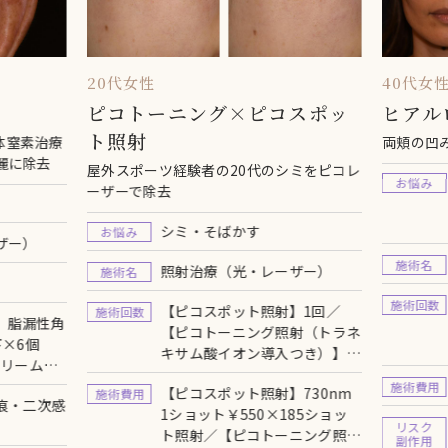
20代女性
40代女
ピコトーニング×ピコスポッ
ヒアル
ト照射
体窒素治療
両頬の凹
麗に除去
屋外スポーツ経験者の20代のシミをピコレ
お悩み
ーザーで除去
）
シミ・そばかす
お悩み
ザー）
施術名
照射治療（光・レーザー）
施術名
施術回数
【ピコスポット照射】1回／
施術回数
】脂漏性角
【ピコトーニング照射（トラネ
×6個
キサム酸イオン導入つき）】1
酔クリーム
回／内服（美白内服4種） 外
施術費用
【ピコスポット照射】730nm
施術費用
用（ナノメッドHQ、レチノイ
痕・二次感
1ショット￥550×185ショッ
ン酸クリーム）使用
リスク
ト照射／【ピコトーニング照射
副作用