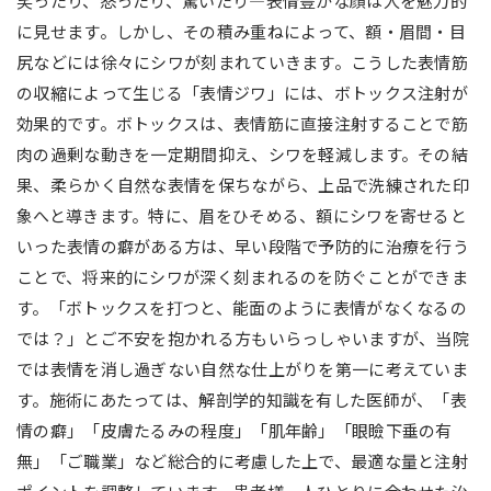
笑ったり、怒ったり、驚いたり―表情豊かな顔は人を魅力的
に見せます。しかし、その積み重ねによって、額・眉間・目
尻などには徐々にシワが刻まれていきます。こうした表情筋
の収縮によって生じる「表情ジワ」には、ボトックス注射が
効果的です。ボトックスは、表情筋に直接注射することで筋
肉の過剰な動きを一定期間抑え、シワを軽減します。その結
果、柔らかく自然な表情を保ちながら、上品で洗練された印
象へと導きます。特に、眉をひそめる、額にシワを寄せると
いった表情の癖がある方は、早い段階で予防的に治療を行う
ことで、将来的にシワが深く刻まれるのを防ぐことができま
す。「ボトックスを打つと、能面のように表情がなくなるの
では？」とご不安を抱かれる方もいらっしゃいますが、当院
では表情を消し過ぎない自然な仕上がりを第一に考えていま
す。施術にあたっては、解剖学的知識を有した医師が、「表
情の癖」「皮膚たるみの程度」「肌年齢」「眼瞼下垂の有
無」「ご職業」など総合的に考慮した上で、最適な量と注射