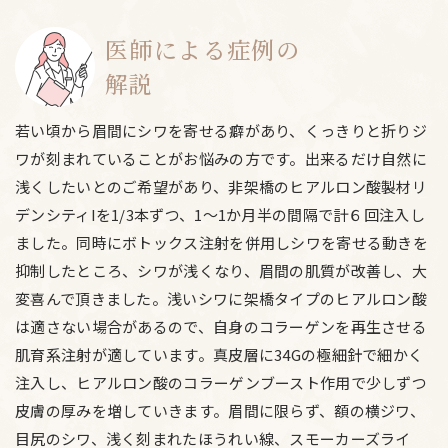
長
医師による症例の
解説
若い頃から眉間にシワを寄せる癖があり、くっきりと折りジ
ワが刻まれていることがお悩みの方です。出来るだけ自然に
浅くしたいとのご希望があり、非架橋のヒアルロン酸製材リ
デンシティIを1/3本ずつ、1～1か月半の間隔で計６回注入し
ました。同時にボトックス注射を併用しシワを寄せる動きを
抑制したところ、シワが浅くなり、眉間の肌質が改善し、大
変喜んで頂きました。浅いシワに架橋タイプのヒアルロン酸
は適さない場合があるので、自身のコラーゲンを再生させる
肌育系注射が適しています。真皮層に34Gの極細針で細かく
注入し、ヒアルロン酸のコラーゲンブースト作用で少しずつ
皮膚の厚みを増していきます。眉間に限らず、額の横ジワ、
目尻のシワ、浅く刻まれたほうれい線、スモーカーズライ