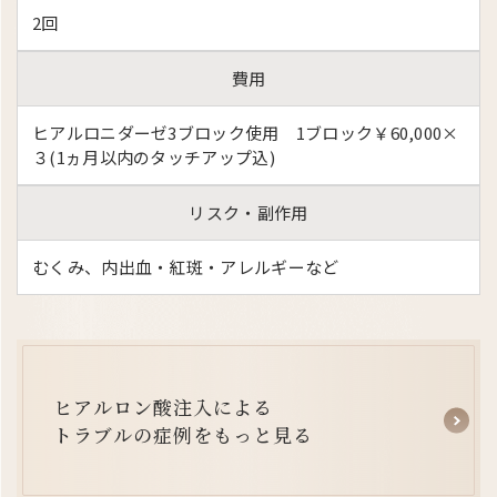
2回
費用
ヒアルロニダーゼ3ブロック使用 1ブロック￥60,000×
３(1ヵ月以内のタッチアップ込)
リスク・副作用
むくみ、内出血・紅斑・アレルギーなど
ヒ
ア
ル
ロ
ン
酸
注
入
に
よ
る
ト
ラ
ブ
ル
の
症
例
を
も
っ
と
見
る
ヒ
ア
ル
ロ
ン
酸
注
入
に
よ
る
ト
ラ
ブ
ル
の
症
例
を
も
っ
と
見
る