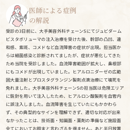
医師による症例
の解説
受診の3日前に、大手美容外科チェーンSにてジュビダーム
ビスタボリューマの注入治療を受けた後、幹部の凸凹、違
和感、紫斑、コメドなど血流障害の症状が出現。担当医か
らは細菌感染と診断されてましたが、症状が悪化してきた
ため当院を受診しました。血流障害範囲が拡大し、鼻根部
にもコメドが出現していました。ヒアルロニダーゼの広範
囲大量注射とプロスタグランジン製剤点滴治療にて壊死を
免れました。大手美容外科チェーンSの担当医は危険エリア
に鋭針を用いて注入したため、ヒアルロン酸製剤を血管内
に誤注入しました。血流障害を生じていたにもかかわら
ず、その典型的なサインを理解できず、適切な対応が出来
なかったことは、技術面・知識面・薬剤の準備など施設面
全てにおいてお粗末と言わざるを得ません。あと半日放置