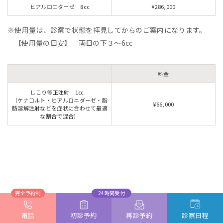
ヒアルロニターゼ 8cc
¥286,000
使用量は、診察で状態を拝見してからのご案内になります。
【使用量の目安】 両目の下３～6cc
料金
しこり修正注射 1㏄
（ケナコルト・ヒアルロニダーゼ・脂
¥66,000
肪溶解注射などを症状に合わせて最適
な割合で混合）
CONTACT
完全予約制
24時間受付
電話
初診予約
再診予約
診察日程
お問い合わせ