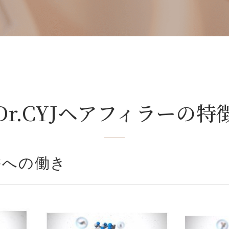
Dr.CYJヘアフィラー
の特
髪への働き