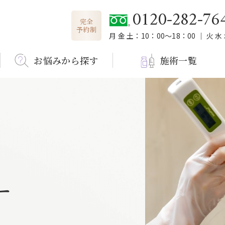
0120-282-76
完全
予約制
月 金 土：10：00～18：00 ｜ 火 水
お悩みから探す
施術一覧
ー