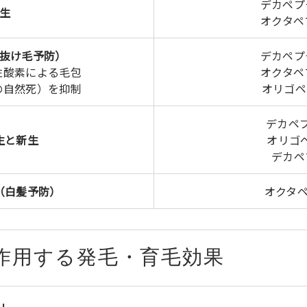
デカペプチ
生
オクタペプ
抜け毛予防）
デカペプチ
性酸素による毛包
オクタペプ
の自然死）を抑制
オリゴペプ
デカペプチ
生と新生
オリゴペ
デカペプ
（白髪予防）
オクタペプ
に作用する発毛・育毛効果