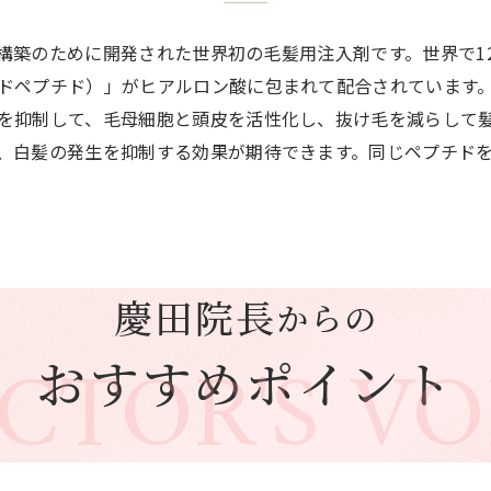
の再構築のために開発された世界初の毛髪用注入剤です。世界で1
ドペプチド）」がヒアルロン酸に包まれて配合されています
を抑制して、毛母細胞と頭皮を活性化し、抜け毛を減らして
、白髪の発生を抑制する効果が期待できます。同じペプチド
慶田院長
からの
CTOR'S VO
おすすめポイント