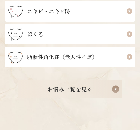
ニキビ・ニキビ跡
ほくろ
脂漏性角化症
（老人性イボ）
お
悩
み
一
覧
を
見
る
お
悩
み
一
覧
を
見
る