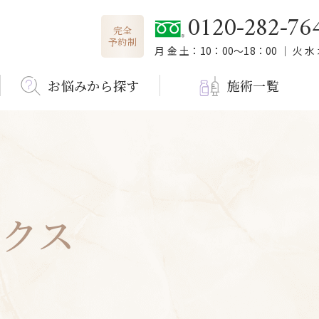
0120-282-76
完全
予約制
月 金 土：10：00～18：00 ｜ 火 水
お悩みから探す
施術一覧
ックス