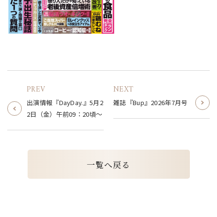
PREV
NEXT
出演情報『DayDay.』5月2
雑誌『Bup』2026年7月号
2日（金）午前09：20頃～
一
覧
へ
戻
る
一
覧
へ
戻
る