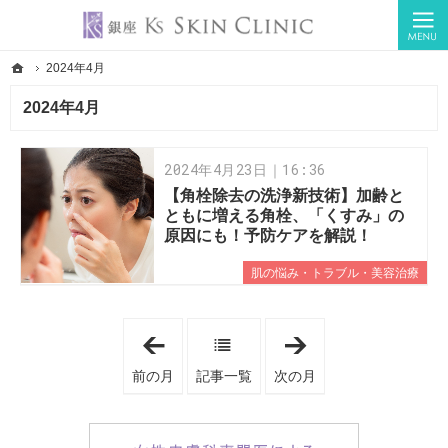
美容皮膚科医 慶田朋子が教えるKIREIを育む「1日1美活」
美容皮膚科医 慶田朋子が教えるKIREIを育む「1日1美活」
ホーム
2024年4月
ホーム
2024年4月
2024年4月
2024年4月23日｜16:36
【角栓除去の洗浄新技術】加齢と
ともに増える角栓、「くすみ」の
原因にも！予防ケアを解説！
肌の悩み・トラブル・美容治療
「
「
2
2
0
0
前の月
記事一覧
次の月
2
2
4
4
年
年
3
5
月
月