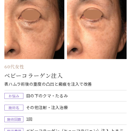
60代女性
ベビーコラーゲン注入
表ハムラ術後の重度の凸凹と瘢痕を注入で改善
目の下のクマ・たるみ
お悩み
その他注射・注入治療
施術名
1回
施術回数
ベビーコラーゲン（ヒューマラジェン）注入 上まぶ
施術費用