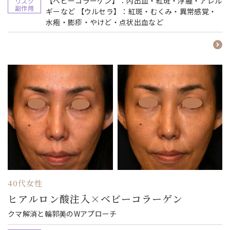
【ベビーコラーゲン】：内出血・紅斑・浮腫・アレル
リスク
副作用
ギーなど 【ウルセラ】：紅斑・むくみ・異常感覚・
水疱・膨疹・やけど・点状出血など
40代女性
ヒアルロン酸注入×ベビーコラーゲン
クマ解消と輪郭美のWアプローチ