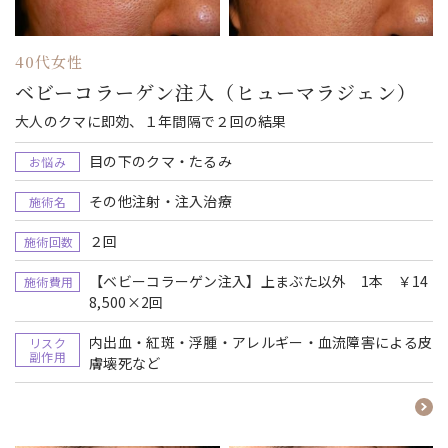
40代女性
ベビーコラーゲン注入（ヒューマラジェン）
大人のクマに即効、１年間隔で２回の結果
目の下のクマ・たるみ
お悩み
その他注射・注入治療
施術名
２回
施術回数
【ベビーコラーゲン注入】上まぶた以外 1本 ￥14
施術費用
8,500×2回
内出血・紅斑・浮腫・アレルギー・血流障害による皮
リスク
副作用
膚壊死など