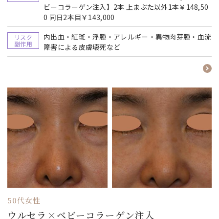
ビーコラーゲン注入】2本 上まぶた以外1本￥148,50
0 同日2本目￥143,000
内出血・紅斑・浮腫・アレルギー・異物肉芽腫・血流
リスク
副作用
障害による皮膚壊死など
50代女性
ウルセラ×ベビーコラーゲン注入