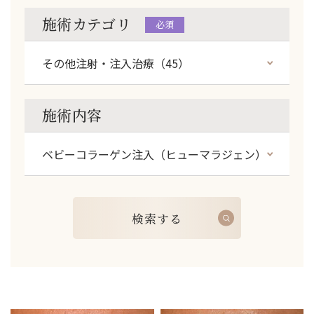
長
施術カテゴリ
必須
施術内容
検
索
す
る
検
索
す
る